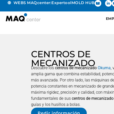
WEBS MAQcenter:
Expertool
MOLD HUB
EMP
CENTROS DE
MECANIZADO
Descubre los
centros de mecanizado
Okuma
,
amplia gama que combina estabilidad, potencia
más avanzada. Por otro lado, las máquinas de
potencia constantes en mecanizado de grand
máxima rigidez, precisión y calidad, con máx
fundamentales de sus
centros de mecanizado 
guías y los husillos a bolas.
Pedir información