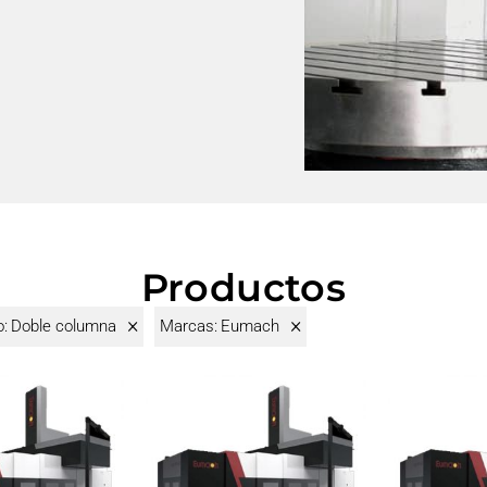
Productos
×
×
o
:
Doble columna
Marcas
:
Eumach