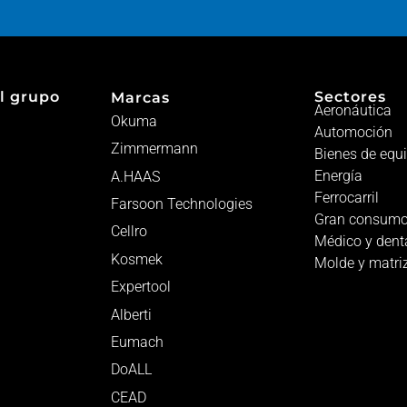
l grupo
Sectores
Marcas
Aeronáutica
Okuma
Automoción
Zimmermann
Bienes de equ
Energía
A.HAAS
Ferrocarril
Farsoon Technologies
Gran consum
Cellro
Médico y dent
Kosmek
Molde y matri
Expertool
Alberti
Eumach
DoALL
CEAD