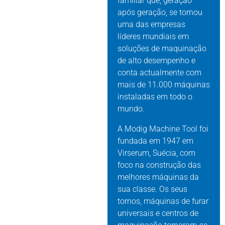
familiar que, geração
após geração, se tornou
uma das empresas
líderes mundiais em
soluções de maquinação
de alto desempenho e
conta actualmente com
mais de 11.000 máquinas
instaladas em todo o
mundo.
A Modig Machine Tool foi
fundada em 1947 em
Virserum, Suécia, com
foco na construção das
melhores máquinas da
sua classe. Os seus
tornos, máquinas de furar
universais e centros de