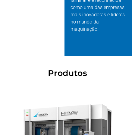
familiar e é reconhecida
como uma das empresas
mais inovadoras e líderes
no mundo da
maquinação.
Produtos