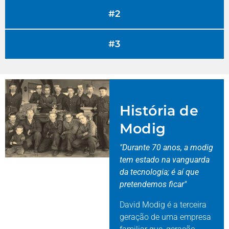
#2
#3
História de
Modig
"Durante 70 anos, a modig
tem estado na vanguarda
da tecnologia; é aí que
pretendemos ficar"
David Modig é a terceira
geração de uma empresa