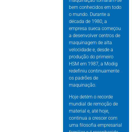
maquinação tornaram-se
bem conhecidos em todo
o mundo. Durante a
década de 1980, a
empresa sueca começou
a desenvolver centros de
maquinagem de alta
velocidade e, desde a
produção do primeiro
HSM em 1987, a Modig
redefiniu continuamente
os padrões de
maquinação.
Hoje detém o recorde
mundial de remoção de
material e, até hoje,
continua a crescer com
uma filosofia empresarial