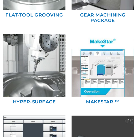
FLAT-TOOL GROOVING
GEAR MACHINING
PACKAGE
HYPER-SURFACE
MAKESTAR ™