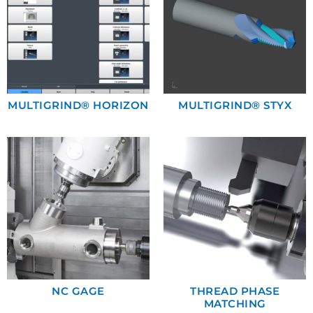
MULTIGRIND® HORIZON
MULTIGRIND® STYX
NC GAGE
THREAD PHASE
MATCHING