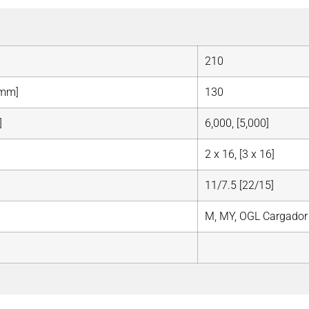
210
[mm]
130
]
6,000, [5,000]
2 x 16, [3 x 16]
11/7.5 [22/15]
M, MY, OGL Cargador 