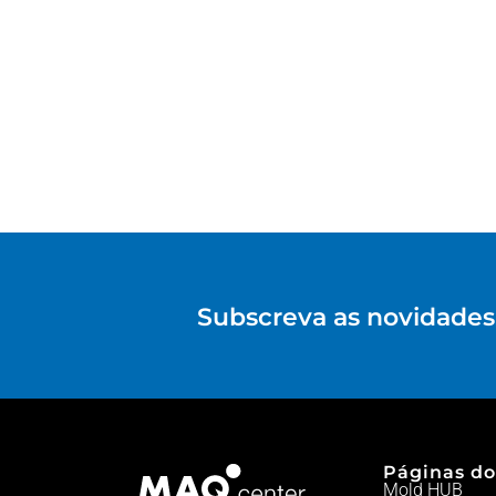
Subscreva as novidades 
Páginas do
Mold HUB