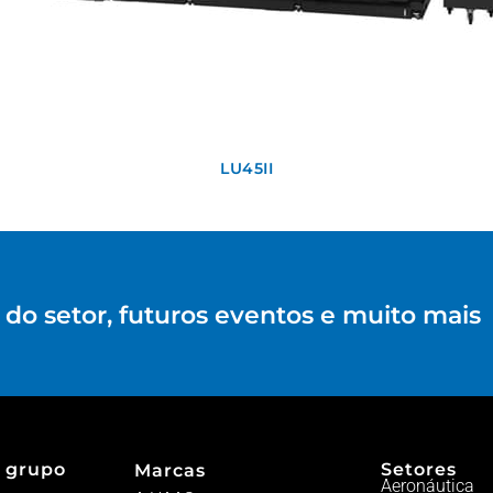
LU45II
do setor, futuros eventos e muito mais
 grupo
Setores
Marcas
Aeronáutica