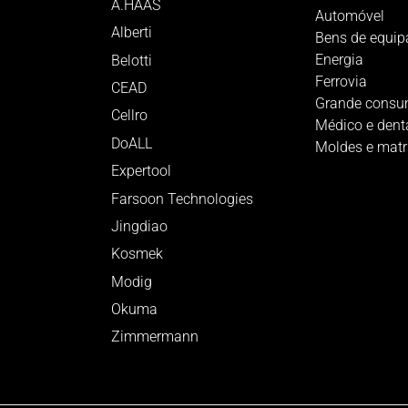
A.HAAS
Automóvel
Alberti
Bens de equi
Energia
Belotti
Ferrovia
CEAD
Grande cons
Cellro
Médico e dent
DoALL
Moldes e matr
Expertool
Farsoon Technologies
Jingdiao
Kosmek
Modig
Okuma
Zimmermann