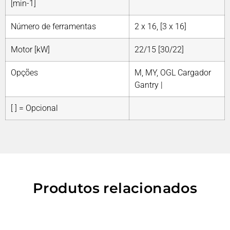
[min-1]
Número de ferramentas
2 x 16, [3 x 16]
Motor [kW]
22/15 [30/22]
Opções
M, MY, OGL Cargador
Gantry |
[ ] = Opcional
Produtos relacionados