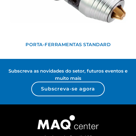
PORTA-FERRAMENTAS STANDARD
Subscreva as novidades do setor, futuros eventos e
muito mais
Subscreva-se agora