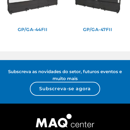
GP/GA-44FII
GP/GA-47FII
Subscreva as novidades do setor, futuros eventos e
muito mais
Subscreva-se agora