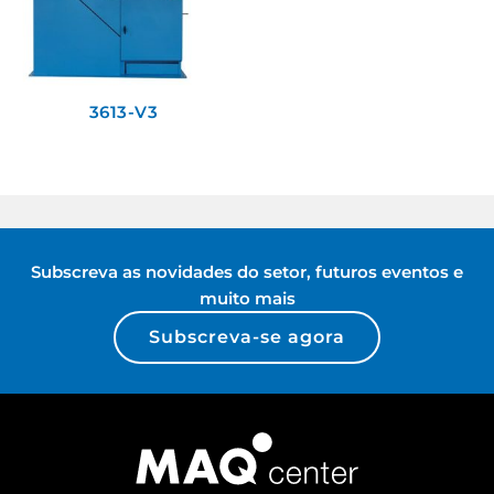
3613-V3
Subscreva as novidades do setor, futuros eventos e
muito mais
Subscreva-se agora