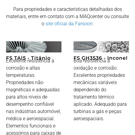
Para propriedades e características detalhadas dos
materiais, entre em contato com a MAQcenter ou consulte
o
site oficial da Farsoon
:
FS TAl5 - Titânio
FS GH3536 - Inconel
Excelente resistência à
Boa resistência à
corrosão e altas
oxidação e corrosão.
temperaturas.
Excelentes propriedades
Propriedades não
mecânicas variáveis ​​
magnéticas e adequadas
dependendo do
para altos níveis de
tratamento térmico
desempenho confiável
aplicado. Adequado para
nas indústrias automóvel,
turbinas a gás e peças
médica e aeroespacial.
aeroespaciais.
Elementos funcionais e
acessórios para caixas de