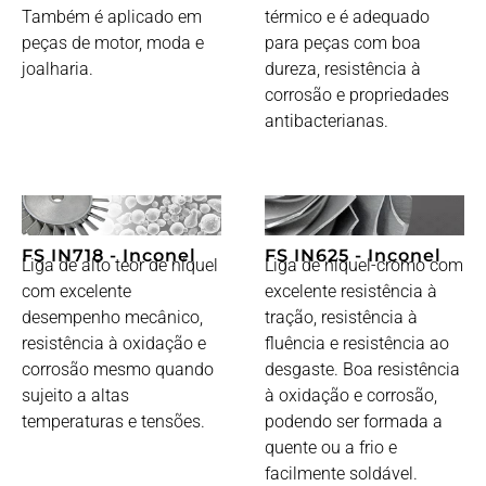
Também é aplicado em
térmico e é adequado
peças de motor, moda e
para peças com boa
joalharia.
dureza, resistência à
corrosão e propriedades
antibacterianas.
FS IN718 - Inconel
FS IN625 - Inconel
Liga de alto teor de níquel
Liga de níquel-cromo com
com excelente
excelente resistência à
desempenho mecânico,
tração, resistência à
resistência à oxidação e
fluência e resistência ao
corrosão mesmo quando
desgaste. Boa resistência
sujeito a altas
à oxidação e corrosão,
temperaturas e tensões.
podendo ser formada a
quente ou a frio e
facilmente soldável.