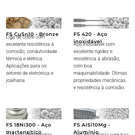
FS CuSn10 - Bronze
FS 420 - Aço
Liga de cobre com
inoxidável
excelente resistência à
Aço inoxidável com
corrosão, condutividade
excelente rigidez e
térmica e elétrica.
resistência à abrasão,
Aplicações para os
com boa
setores de eletrónica e
maquinabilidade. Ótimas
joalharia.
propriedades mecânicas
e resistência à corrosão.
FS 18Ni300 - Aço
FS AlSi10Mg -
martensítico
Alumínio
Aço para ferramentas
Liga de alumínio com boa