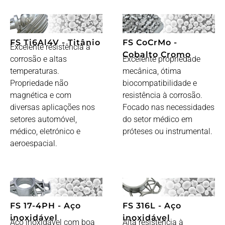
FS Ti6Al4V - Titânio
FS CoCrMo -
Excelente resistência à
Cobalto Cromo
corrosão e altas
Excelente propriedade
temperaturas.
mecânica, ótima
Propriedade não
biocompatibilidade e
magnética e com
resistência à corrosão.
diversas aplicações nos
Focado nas necessidades
setores automóvel,
do setor médico em
médico, eletrónico e
próteses ou instrumental.
aeroespacial.
FS 17-4PH - Aço
FS 316L - Aço
inoxidável
inoxidável
Aço inoxidável com boa
Alta resistência à