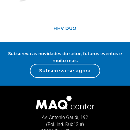
HHV DUO
Subscreva as novidades do setor, futuros eventos e
muito mais
Subscreva-se agora
Av. Antonio Gaudí, 192
(Pol. Ind. Rubí Sur)