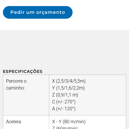
Pedir um orçamento
ESPECIFICAÇÕES
Percorre o
X (2,5/3/4/5,5m)
caminho:
Y (1,5/1,6/2,2m)
Z (0,9/1,1 m)
C (+/- 270°)
A (+/- 120°)
Acelera:
X - Y (80 m/min)
Z (60m/min)