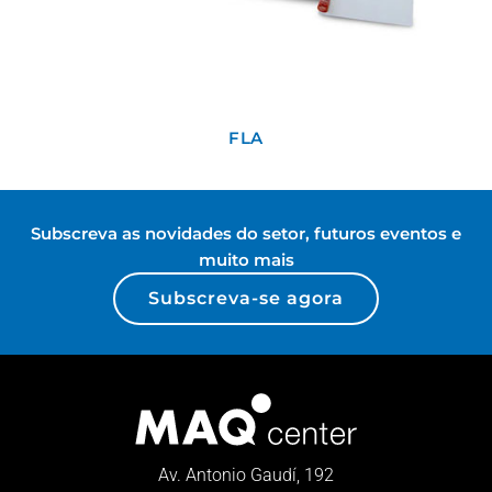
FLA
Subscreva as novidades do setor, futuros eventos e
muito mais
Subscreva-se agora
Av. Antonio Gaudí, 192