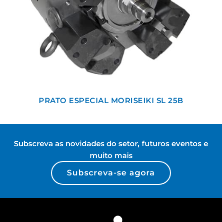
PRATO ESPECIAL MORISEIKI SL 25B
Subscreva as novidades do setor, futuros eventos e
muito mais
Subscreva-se agora