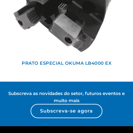
PRATO ESPECIAL OKUMA LB4000 EX
Subscreva as novidades do setor, futuros eventos e
muito mais
Subscreva-se agora