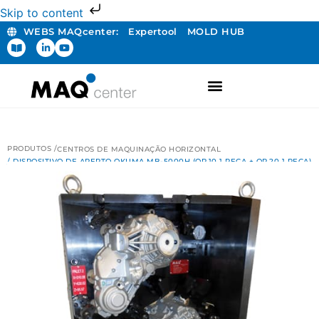
Skip to content
WEBS MAQcenter:
Expertool
MOLD HUB
PRODUTOS /
CENTROS DE MAQUINAÇÃO HORIZONTAL
/ DISPOSITIVO DE APERTO OKUMA MB-5000H (OP.10 1 PEÇA + OP.20 1 PEÇA)