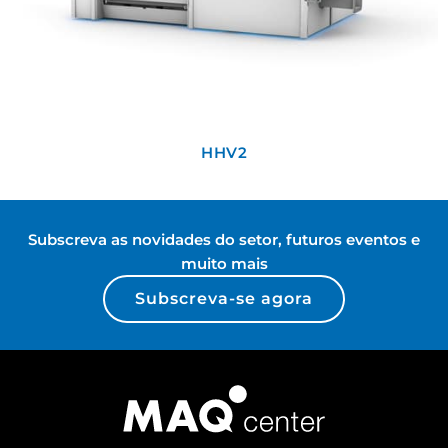
HHV2
Subscreva as novidades do setor, futuros eventos e
muito mais
Subscreva-se agora