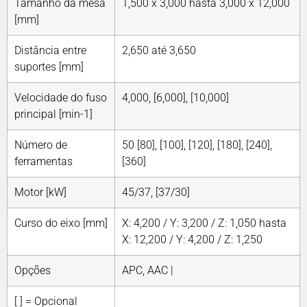
Tamanho da mesa
1,500 x 3,000 hasta 3,000 x 12,000
[mm]
Distância entre
2,650 até 3,650
suportes [mm]
Velocidade do fuso
4,000, [6,000], [10,000]
principal [min-1]
Número de
50 [80], [100], [120], [180], [240],
ferramentas
[360]
Motor [kW]
45/37, [37/30]
Curso do eixo [mm]
X: 4,200 / Y: 3,200 / Z: 1,050 hasta
X: 12,200 / Y: 4,200 / Z: 1,250
Opções
APC, AAC |
[ ] = Opcional