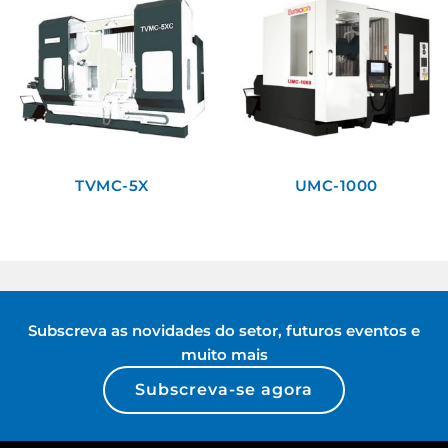
TVMC-5X
UMC-1000
Subscreva as novidades do setor, futuros eventos e
muito mais
Subscreva-se agora