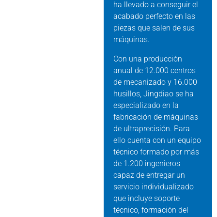
ha llevado a conseguir el
acabado perfecto en las
piezas que salen de sus
máquinas.
Con una producción
anual de 12.000 centros
de mecanizado y 16.000
husillos, Jingdiao se ha
especializado en la
fabricación de máquinas
de ultraprecisión. Para
ello cuenta con un equipo
técnico formado por más
de 1.200 ingenieros
capaz de entregar un
servicio individualizado
que incluye soporte
técnico, formación del