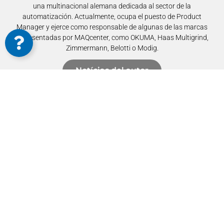
una multinacional alemana dedicada al sector de la
automatización. Actualmente, ocupa el puesto de Product
Manager y ejerce como responsable de algunas de las marcas
representadas por MAQcenter, como OKUMA, Haas Multigrind,
Zimmermann, Belotti o Modig.
Notícias del autor
Linkedin del autor
Volver a MAQnews
Suscríbete a las novedades del sector, futuros
eventos y más