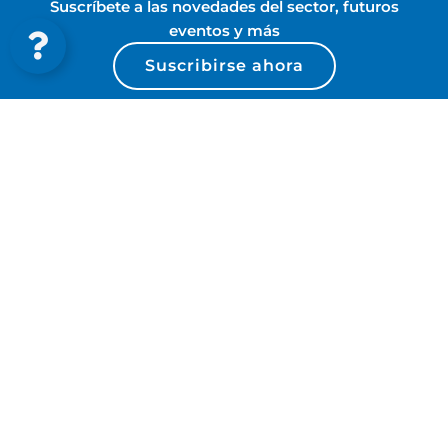
Suscríbete a las novedades del sector, futuros
eventos y más
Suscribirse ahora
Av. Antonio Gaudí, 192
(Pol. Ind. Rubí Sur)
08191 Rubí (Barcelona)
+34 93 697 27 26
Política de privacidad
Política de cookies