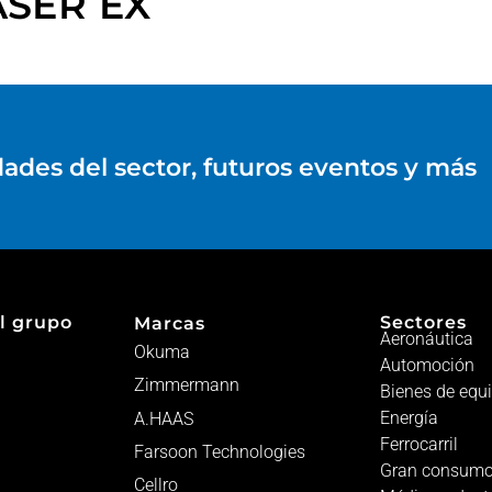
ASER EX
dades del sector, futuros eventos y más
l grupo
Sectores
Marcas
Aeronáutica
Okuma
Automoción
Zimmermann
Bienes de equ
Energía
A.HAAS
Ferrocarril
Farsoon Technologies
Gran consum
Cellro