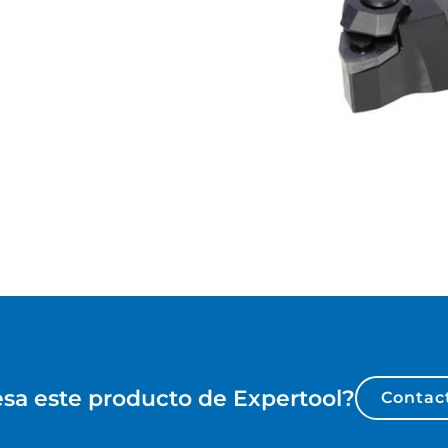
esa este producto de
Expertool
?
Contac