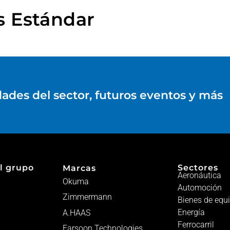
s Estándar
dades del sector, futuros eventos y más
l grupo
Sectores
Marcas
Aeronáutica
Okuma
Automoción
Zimmermann
Bienes de equ
Energía
A.HAAS
Ferrocarril
Farsoon Technologies