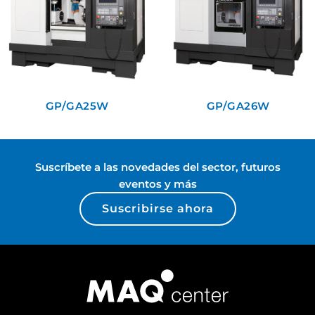
GP/GA25W
GP/GA26W
Suscríbete a las novedades del sector, futuros
eventos y más
Suscribirse ahora