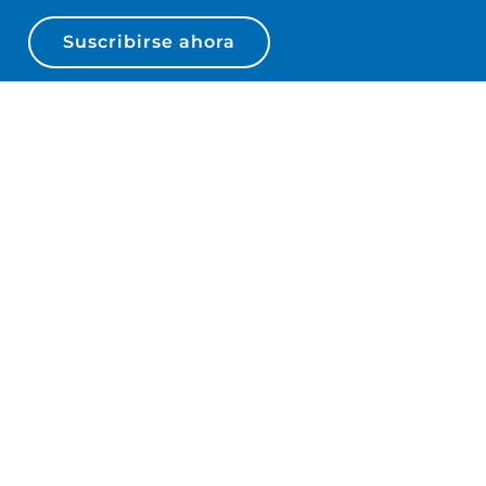
Suscribirse ahora
Productos
Tornos
Centros de mecanizado
ipo
Rectificadoras
Sierras
Multihusillo
o
Cabezales angulares
al
Fabricación aditiva
z
Lubricantes
Automatización
Software