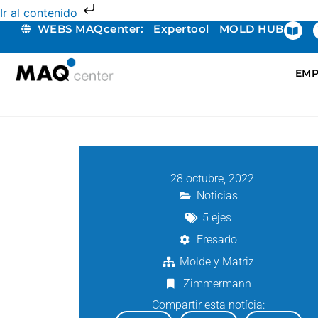
Ir al contenido
WEBS MAQcenter:
Expertool
MOLD HUB
EMP
28 octubre, 2022
Noticias
5 ejes
Fresado
Molde y Matriz
Zimmermann
Compartir esta notícia: