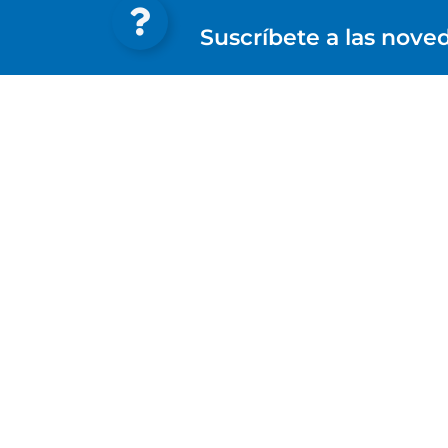
Suscríbete a las nove
Páginas de
Mold HUB
Expertool
Av. Antonio Gaudí, 192
(Pol. Ind. Rubí Sur)
08191 Rubí (Barcelona)
+34 93 697 27 26