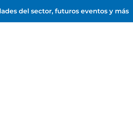
dades del sector, futuros eventos y más
l grupo
Sectores
Marcas
Aeronáutica
Okuma
Automoción
Zimmermann
Bienes de equ
Energía
A.HAAS
Ferrocarril
Farsoon Technologies
Gran consum
Cellro
Médico y dent
Kosmek
Molde y matri
Expertool
Alberti
Eumach