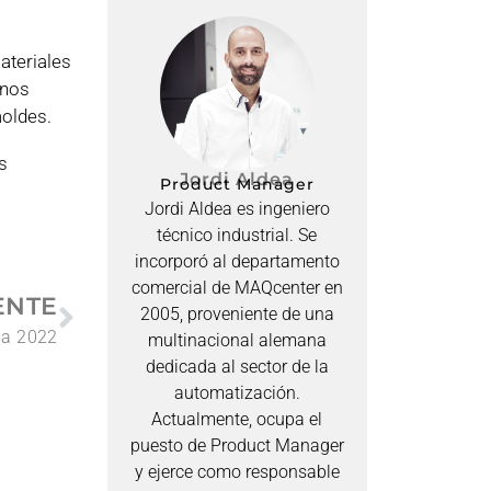
ateriales
 nos
moldes.
s
Jordi Aldea
Product Manager
Jordi Aldea es ingeniero
técnico industrial. Se
incorporó al departamento
comercial de MAQcenter en
ENTE
2005, proveniente de una
a 2022
multinacional alemana
dedicada al sector de la
automatización.
Actualmente, ocupa el
puesto de Product Manager
y ejerce como responsable