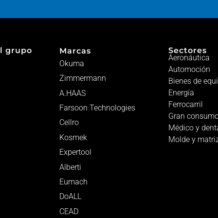
l grupo
Sectores
Marcas
Aeronáutica
Okuma
Automoción
Zimmermann
Bienes de equ
Energía
A.HAAS
Ferrocarril
Farsoon Technologies
Gran consum
Cellro
Médico y dent
Kosmek
Molde y matri
Expertool
Alberti
Eumach
DoALL
CEAD