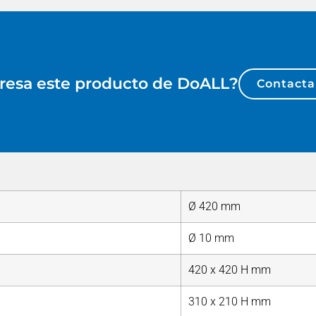
eresa este producto de
DoALL
?
Contacta
Ø 420 mm
Ø 10 mm
420 x 420 H mm
310 x 210 H mm