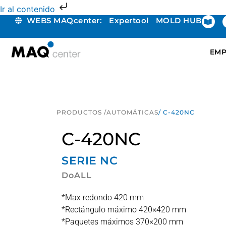
Ir al contenido
WEBS MAQcenter:
Expertool
MOLD HUB
EMP
PRODUCTOS /
AUTOMÁTICAS
/ C-420NC
C-420NC
SERIE
NC
DoALL
*Max redondo 420 mm
*Rectángulo máximo 420×420 mm
*Paquetes máximos 370×200 mm