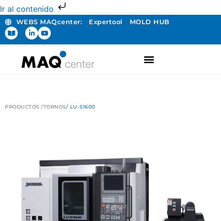
Ir al contenido
WEBS MAQcenter:
Expertool
MOLD HUB
FABRICACIÓN ADITIVA
PRODUCTOS /
TORNOS
/ LU-S1600