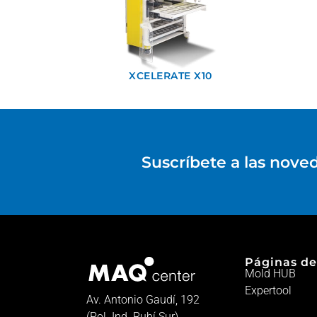
XCELERATE X10
Suscríbete a las nove
Páginas de
Mold HUB
Expertool
Av. Antonio Gaudí, 192
(Pol. Ind. Rubí Sur)