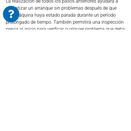
La realización de todos los pasos anteriores ayudará a
garantizar un arranque sin problemas después de que
una máquina haya estado parada durante un período
prolongado de tiempo. También permitirá una inspección
previa al inicio para verificar cualquier problema que deba
abordarse.
Leopoldo López
Servicio Técnico