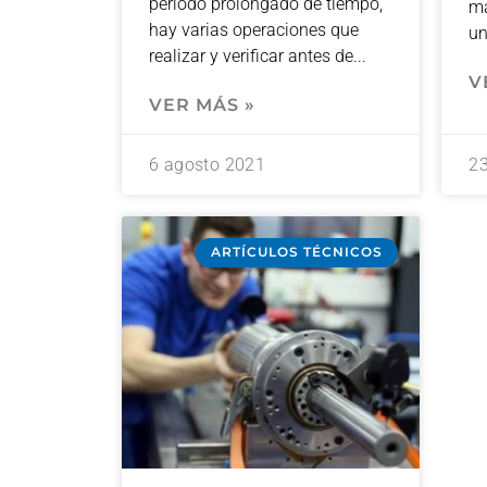
período prolongado de tiempo,
má
hay varias operaciones que
u
realizar y verificar antes de
V
VER MÁS »
6 agosto 2021
23
ARTÍCULOS TÉCNICOS