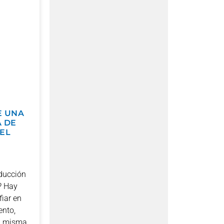
E UNA
 DE
EL
oducción
? Hay
fiar en
ento,
la misma