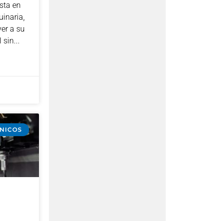
sta en
inaria,
er a su
 sin
CNICOS