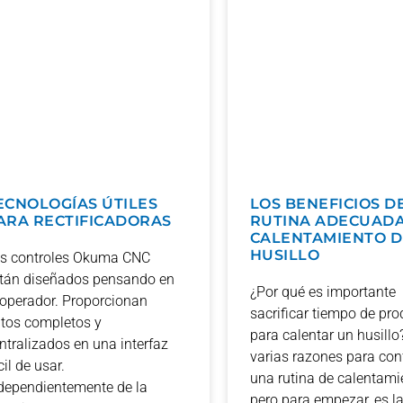
ECNOLOGÍAS ÚTILES
LOS BENEFICIOS D
ARA RECTIFICADORAS
RUTINA ADECUADA
CALENTAMIENTO D
HUSILLO
s controles Okuma CNC
tán diseñados pensando en
¿Por qué es importante
 operador. Proporcionan
sacrificar tiempo de pr
tos completos y
para calentar un husillo
ntralizados en una interfaz
varias razones para con
cil de usar.
una rutina de calentami
dependientemente de la
pero para empezar, es 