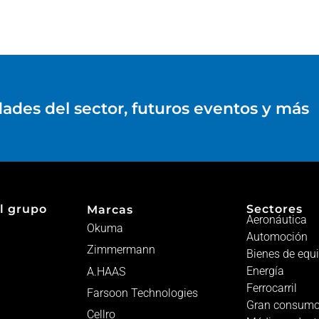
dades del sector, futuros eventos y más
l grupo
Sectores
Marcas
Aeronáutica
Okuma
Automoción
Zimmermann
Bienes de equ
Energía
A.HAAS
Ferrocarril
Farsoon Technologies
Gran consum
Cellro