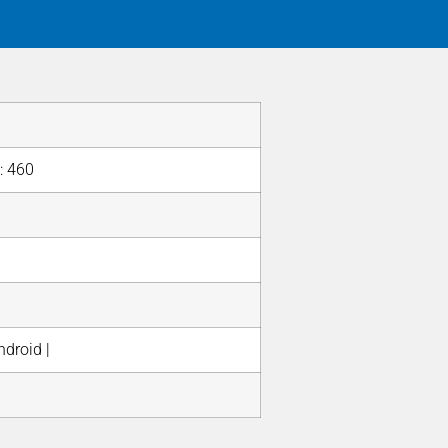
Z: 460
droid |