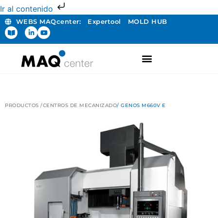
Ir al contenido
WEBS MAQcenter:
Expertool
MOLD HUB
FABRICACIÓN ADITIVA
PRODUCTOS /
CENTROS DE MECANIZADO
/ GENOS M660V E