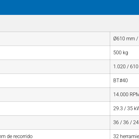
Ø610 mm /
500 kg
1.020 / 61
BT#40
14.000 RP
29.3 / 35 k
36 / 36 / 2
mm de recorrido
32 herrami