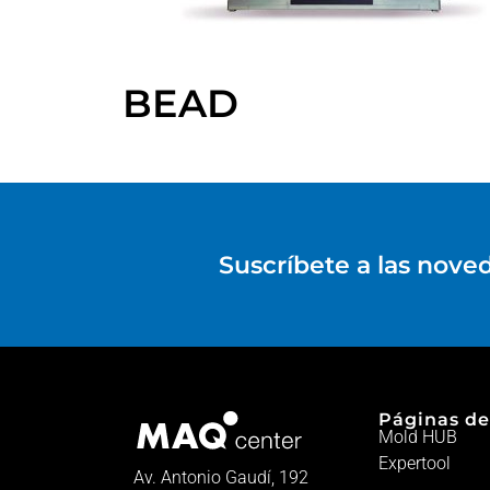
BEAD
Suscríbete a las nove
Páginas de
Mold HUB
Expertool
Av. Antonio Gaudí, 192