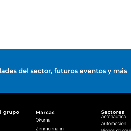
dades del sector, futuros eventos y más
l grupo
Sectores
Marcas
Aeronáutica
Okuma
Automoción
Zimmermann
Bienes de equ