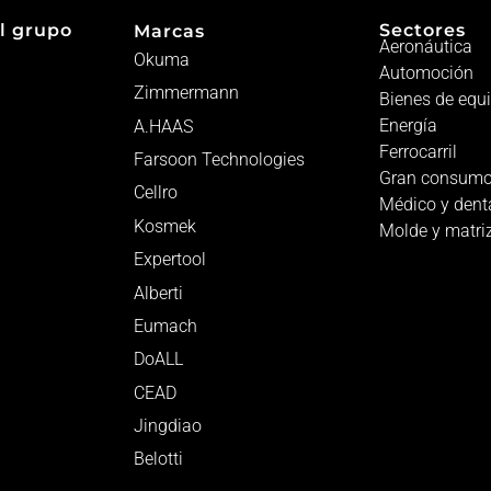
l grupo
Sectores
Marcas
Aeronáutica
Okuma
Automoción
Zimmermann
Bienes de equ
Energía
A.HAAS
Ferrocarril
Farsoon Technologies
Gran consum
Cellro
Médico y dent
Kosmek
Molde y matri
Expertool
Alberti
Eumach
DoALL
CEAD
Jingdiao
Belotti