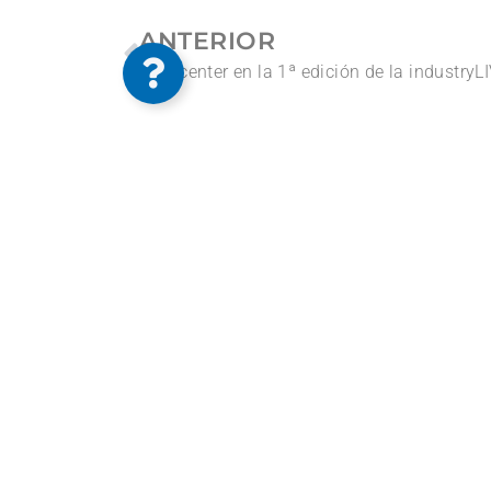
ANTERIOR
MAQcenter en la 1ª edición de la industryL
Volver a MAQnews
Suscríbete a las nove