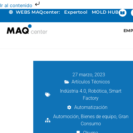
Ir al contenido
WEBS MAQcenter:
Expertool
MOLD HUB
EMP
27 marzo, 2023
Artículos Técnicos
Indústria 4.0
,
Robótica
,
Smart
Factory
Automatización
Automoción
,
Bienes de equipo
,
Gran
Consumo
Okuma