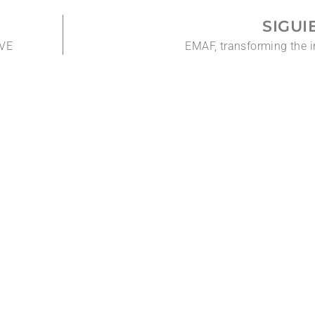
SIGUI
IVE
EMAF, transforming the i
dades del sector, futuros eventos y más