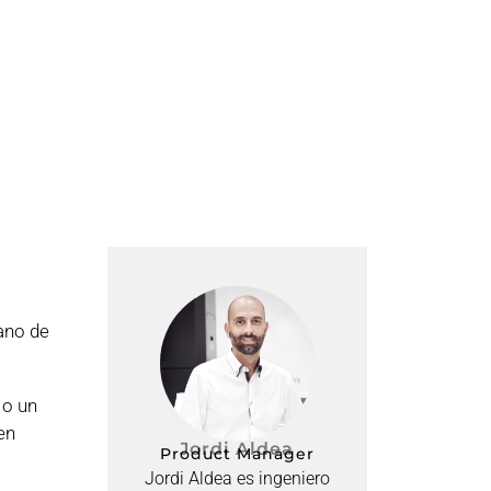
ano de
 o un
en
Jordi Aldea
Product Manager
Jordi Aldea es ingeniero