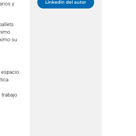
Linkedin del autor
arios y
allets
ínimo
áximo su
 espacio.
tica
 trabajo