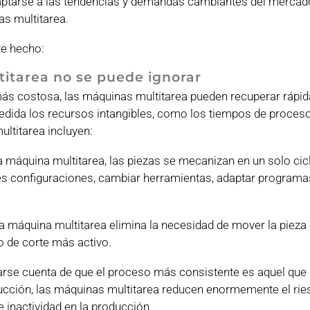
ptarse a las tendencias y demandas cambiantes del mercad
as multitarea.
e hecho:
titarea no se puede ignorar
más costosa, las máquinas multitarea pueden recuperar rápi
 medida los recursos intangibles, como los tiempos de proces
ltitarea incluyen:
 máquina multitarea, las piezas se mecanizan en un solo cicl
ples configuraciones, cambiar herramientas, adaptar programa
a máquina multitarea elimina la necesidad de mover la pieza 
 de corte más activo.
arse cuenta de que el proceso más consistente es aquel que 
ucción, las máquinas multitarea reducen enormemente el rie
e inactividad en la producción.