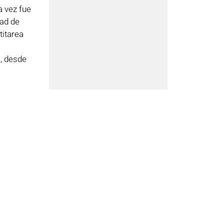
a vez fue
dad de
titarea
, desde
tal a una
na
nidades
ENTE
El Gobierno aprueba un Plan de modernización de la máquina herramienta