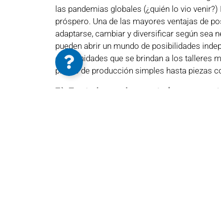
las pandemias globales (¿quién lo vio venir?
próspero. Una de las mayores ventajas de po
adaptarse, cambiar y diversificar según sea
pueden abrir un mundo de posibilidades indepe
oportunidades que se brindan a los talleres
piezas de producción simples hasta piezas c
3) Fortalecer la ventaja compe
Uno de los mayores cambios en las últimas 
global. Esta dinámica ha creado una mayor pr
empresa de adoptar tecnologías que mejoran 
de crecimiento y continuará diferenciándola
ANTERIOR