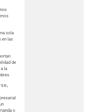
enos
menos
na sola
s en las
portan
ilidad de
a la
mbres.
rse,
presarial
un
demanda o