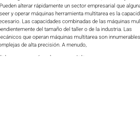
) Pueden alterar rápidamente un sector empresarial que algun
seer y operar máquinas herramienta multitarea es la capaci
 necesario. Las capacidades combinadas de las máquinas mul
ndientemente del tamaño del taller o de la industria. Las
 mecánicos que operan máquinas multitarea son innumerables
omplejas de alta precisión. A menudo,
titiva con máquinas multitarea
décadas es el paso de una economía manufacturera continen
esión sobre la necesidad de diferenciarse. La voluntad de u
la productividad, como la multitarea, promoverá las oportu
s incluso de los competidores más cercanos.
SIGUI
La inversión de Cellro se puede amortizar rápidamente