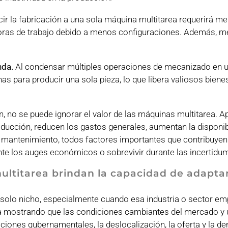
ir la fabricación a una sola máquina multitarea requerirá m
oras de trabajo debido a menos configuraciones. Además, 
nda.
Al condensar múltiples operaciones de mecanizado en u
s para producir una sola pieza, lo que libera valiosos biene
 no se puede ignorar el valor de las máquinas multitarea. A
oducción, reducen los gastos generales, aumentan la disponib
 mantenimiento, todos factores importantes que contribuyen 
ante los auges económicos o sobrevivir durante las incertidu
ultitarea brindan la capacidad de adapta
 solo nicho, especialmente cuando esa industria o sector em
núa mostrando que las condiciones cambiantes del mercado y 
iones gubernamentales, la deslocalización, la oferta y la 