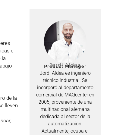
leres
icas e
 la
Jordi Aldea
rabajo
Product Manager
Jordi Aldea es ingeniero
técnico industrial. Se
incorporó al departamento
comercial de MAQcenter en
ro de la
2005, proveniente de una
e lleven
multinacional alemana
dedicada al sector de la
oscar,
automatización.
Actualmente, ocupa el