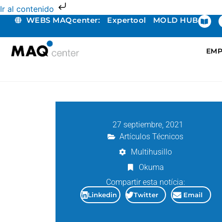
Ir al contenido
WEBS MAQcenter:
Expertool
MOLD HUB
EMP
27 septiembre, 2021
Artículos Técnicos
Multihusillo
Okuma
Compartir esta notícia:
Linkedin
Twitter
Email