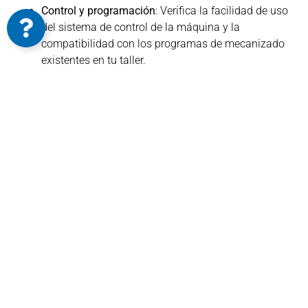
Control y programación
: Verifica la facilidad de uso
del sistema de control de la máquina y la
compatibilidad con los programas de mecanizado
existentes en tu taller.
Herramientas y accesorios
: Asegúrate de que la
máquina sea compatible con las herramientas y
accesorios que necesitas para realizar tus
operaciones de mecanizado específicas.
Mantenimiento y servicio
: Investiga la
disponibilidad de soporte técnico y la reputación del
fabricante en cuanto a mantenimiento y servicio
posventa.
Integración y automatización
: Considera la
capacidad de la máquina para integrarse con
sistemas de automatización existentes en tu taller y
evalúa las opciones de automatización adicionales
disponibles.