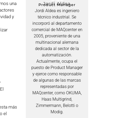
arnos una
Jordi Aldea
Product Manager
factores
Jordi Aldea es ingeniero
ividad y
técnico industrial. Se
incorporó al departamento
izar
comercial de MAQcenter en
2005, proveniente de una
multinacional alemana
dedicada al sector de la
automatización.
Actualmente, ocupa el
puesto de Product Manager
y ejerce como responsable
de algunas de las marcas
y
representadas por
El
MAQcenter, como OKUMA,
Haas Multigrind,
Zimmermann, Belotti o
uesta más
Modig.
o el