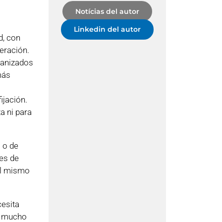
Notícias del autor
Linkedin del autor
d, con
eración.
canizados
más
ijación.
a ni para
 o de
es de
el mismo
cesita
es mucho