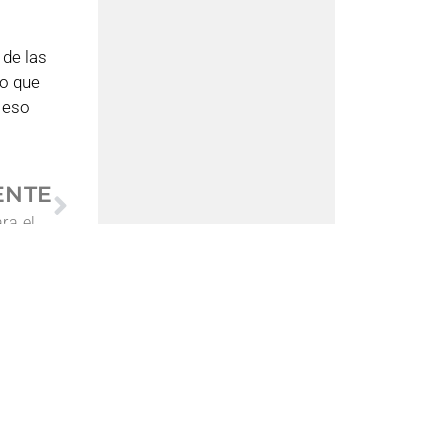
 de las
do que
y eso
ENTE
SMARTPM y MAQcenter firman un acuerdo para el desarrollo de soluciones de automatización industrial