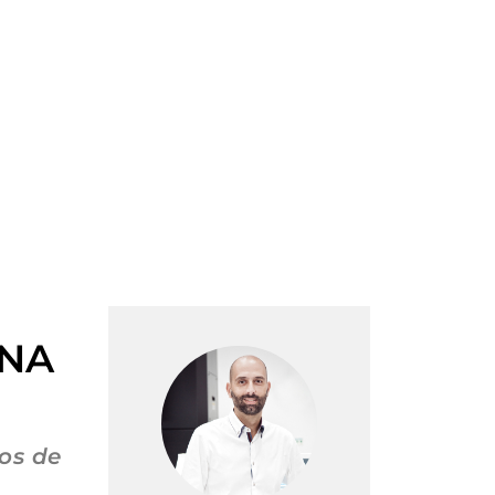
INA
os de