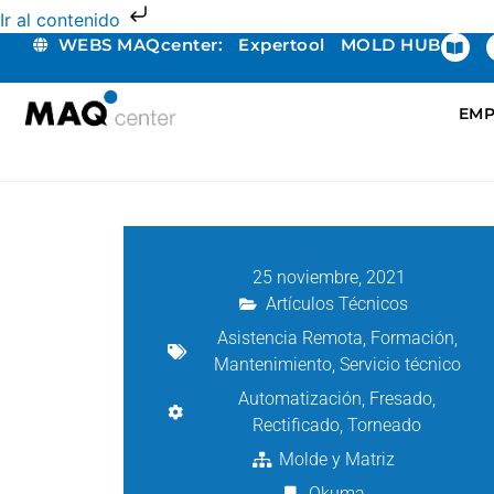
Ir al contenido
WEBS MAQcenter:
Expertool
MOLD HUB
EMP
25 noviembre, 2021
Artículos Técnicos
Asistencia Remota
,
Formación
,
Mantenimiento
,
Servicio técnico
Automatización
,
Fresado
,
Rectificado
,
Torneado
Molde y Matriz
Okuma