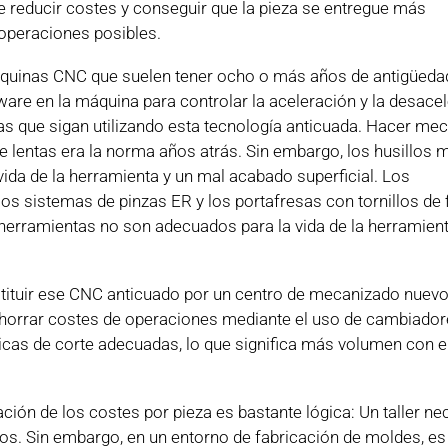
de reducir costes y conseguir que la pieza se entregue más
 operaciones posibles.
máquinas CNC que suelen tener ocho o más años de antigüeda
are en la máquina para controlar la aceleración y la desacel
as que sigan utilizando esta tecnología anticuada. Hacer me
 lentas era la norma años atrás. Sin embargo, los husillos 
da de la herramienta y un mal acabado superficial. Los
os sistemas de pinzas ER y los portafresas con tornillos de f
taherramientas no son adecuados para la vida de la herramient
tituir ese CNC anticuado por un centro de mecanizado nuevo
ahorrar costes de operaciones mediante el uso de cambiador
nicas de corte adecuadas, lo que significa más volumen con 
cación de los costes por pieza es bastante lógica: Un taller ne
ipos. Sin embargo, en un entorno de fabricación de moldes, 